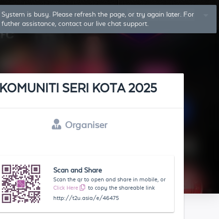
System is busy. Please refresh the page, or try again later. For
Log In
Sign Up
futher assistance, contact our live chat support.
KOMUNITI SERI KOTA 2025
Organiser
Scan and Share
Scan the qr to open and share in mobile, or
Click Here
to copy the shareable link
http://t2u.asia/e/46475