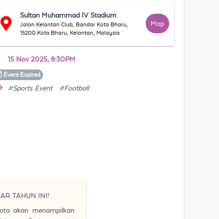
Sultan Muhammad IV Stadium
Map
Jalan Kelantan Club, Bandar Kota Bharu,
15200 Kota Bharu, Kelantan, Malaysia
15 Nov 2025, 8:30PM
Event
Expired
#Sports Event
#Football
R TAHUN INI!
Kota akan menampilkan