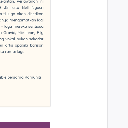
lantan. Perlawanan ini
 35 iaitu Bell Ngasri
iti juga akan diserikan
stinya mengamatkan lagi
 - lagu mereka sentiasa
Graviti, Mie Leon, Elly
ng vokal bukan sekadar
n artis apabila barisan
a ramai lagi.
reble bersama Komuniti