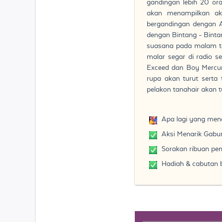
gandingan lebih 20 or
akan menampilkan aks
bergandingan dengan Az
dengan Bintang - Binta
suasana pada malam ter
malar segar di radio s
Exceed dan Boy Mercur
rupa akan turut serta 
pelakon tanahair akan t
Apa lagi yang men
Aksi Menarik Gabun
Sorakan ribuan pen
Hadiah & cabutan b