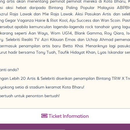
ang artis akan menentang peminat peminat mereka di Kota Bharu, Ke
i aksi hebat daripada Bintang Paling Popular Malaysia ABPBH
rul Raja Lawak dan Mie Raja Lawak. Aksi Pasukan Artis dan selebr
ng Gegar Vaganza Hairie & Riot Kool, Aju Success dan Wan Scoin. Pa
sebut apabila kemunculan lagenda-lagenda rock tanahair yang lagu
ekarang seperti Aan Ways, Wom UG14, Blank Gamma, Roy Qiara, Isa 
y. Selebriti Realiti TV Azri Kilauan Emas dan Uchop Ahmad pemena
termasuk penampilan artis baru Betto Khai. Menariknya lagi pasuka
urut hadir bersama Tony Tuah, Taufik Hidayat Khan, Lyas Iskandar sert
anti anda?
gan Lebih 20 Artis & Selebriti diserikan penampilan Bintang TRW X T
yokong setia di stadium keramat Kota Bharu!
ertuah untuk penonton bertuah!
Ticket
Information