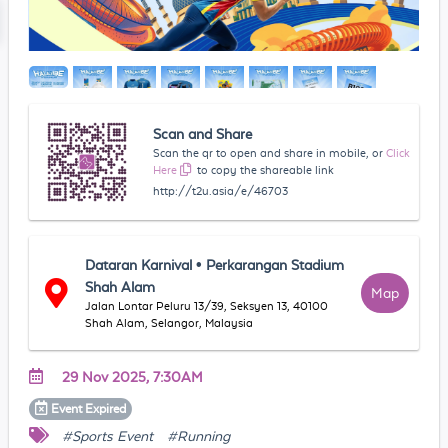
Scan and Share
Scan the qr to open and share in mobile, or
Click
Here
to copy the shareable link
http://t2u.asia/e/46703
Dataran Karnival • Perkarangan Stadium
Shah Alam
Map
Jalan Lontar Peluru 13/39, Seksyen 13, 40100
Shah Alam, Selangor, Malaysia
29 Nov 2025, 7:30AM
Event
Expired
#Sports Event
#Running