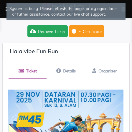
System is busy. Please refresh the page, or try again later.
For futher assistance, contact our live chat support.
Retrieve Ticket
E-Certificate
Halalvibe Fun Run
Ticket
Details
Organiser