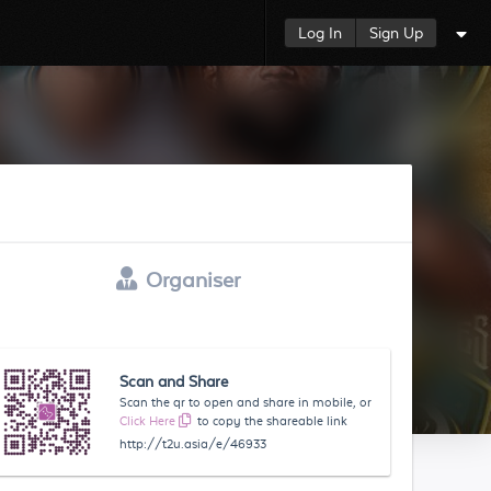
Log In
Sign Up
Organiser
Scan and Share
Scan the qr to open and share in mobile, or
Click Here
to copy the shareable link
http://t2u.asia/e/46933