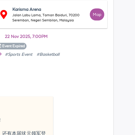
Karisma Arena
Map
Jalan Labu Lama, Taman Baiduri, 70200
Seremban, Negeri Sembilan, Malaysia
22 Nov 2025, 7:00PM
Event
Expired
#Sports Event
#Basketball
！
，还有本届状元领军登