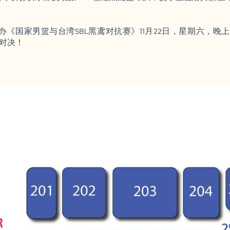
《国家男篮与台湾SBL黑鸢对抗赛》11月22日，星期六，晚上七点
燃对决！