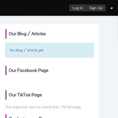
Log In
Sign Up
Our Blog / Articles
No blog / article yet
Our Facebook Page
Our TikTok Page
The organizer did not reveal their TikTok page.