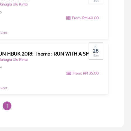
Sat
Bahagia Ulu Kinta
AM
From:
RM 40.00
Event
Jul
28
N HBUK 2018; Theme : RUN WITH A SMILE
Sat
Bahagia Ulu Kinta
AM
From:
RM 35.00
Event
1