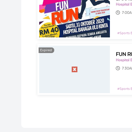
Hospital 
7:00
#
Sports 
Expired
Expired
FUN RU
Hospital 
7:30
#
Sports 