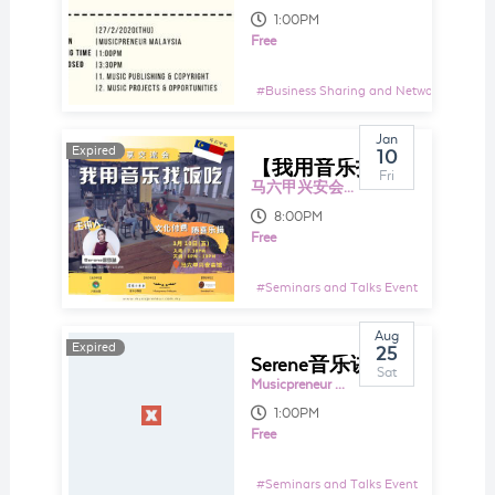
1:00PM
Free
#
Business Sharing and Networking Even
Jan
Expired
10
【我用音乐找饭吃】音乐分享交流会｜马六甲站
Fri
马六甲兴安会馆暨兴安天后宫
8:00PM
Free
#
Seminars and Talks Event
Aug
Expired
25
Serene音乐讲堂 | 开解你对音乐前途的质疑
Sat
Musicpreneur Malaysia - Music Program & Career Platform
1:00PM
Free
#
Seminars and Talks Event