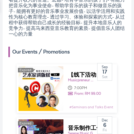
者提升收入的管道。宏愿- 培育学音乐的孩子们- 有能力
把音乐化为事业使命- 帮助学音乐的孩子和做音乐的孩
子- 能拥有更好的音乐事业发展价值- 以活学活用和实践
性为核心教育理念- 透过学习、体验和探索的方式- 从过
程中获得帮助自己成长的经验目标- 提升本地音乐人的
竞争力- 提高马来西亚音乐教育的素质- 提倡音乐人团结
一心的力量
Our Events / Promotions
Sep
Expired
Expired
17
【线下活动】《艺术家讲版权 2.0》
Sat
Musicpreneur Malaysia - Music Career Platfrom
7:00PM
From:
RM 99.00
#
Seminars and Talks Event
Dec
Expired
Expired
6
音乐制作工作坊 & 音乐职业发展讲堂
Fri
Serene Music Group Sdn Bhd