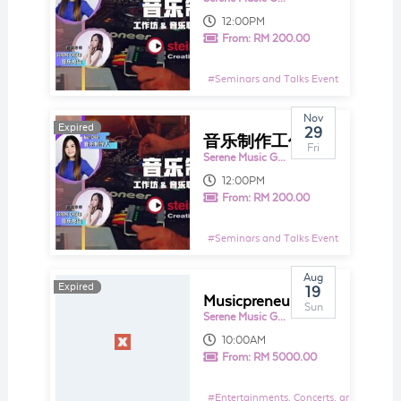
12:00PM
From:
RM 200.00
#
Seminars and Talks Event
Nov
Expired
Expired
29
音乐制作工作坊 & 音乐职业发展讲堂
Fri
Serene Music Group Sdn Bhd
12:00PM
From:
RM 200.00
#
Seminars and Talks Event
Aug
Expired
Expired
19
Musicpreneur Traveler 环游音乐界2018 - 韩国站
Sun
Serene Music Group Sdn Bhd
10:00AM
From:
RM 5000.00
#
Entertainments, Concerts, and Shows E