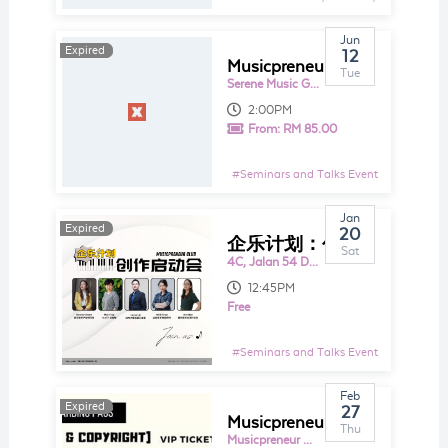
Jun
Expired
Expired
12
Musicpreneur Role Play
Tue
Serene Music Group Sdn Bhd
2:00PM
From:
RM 85.00
#
Seminars and Talks Event
Jan
Expired
20
企乐计划：创作启动会 【音乐人的才华如何赚钱，赚什么钱，我们统统告诉你！】
Sat
4C, Jalan 54 Desa Jaya
12:45PM
Free
#
Seminars and Talks Event
Feb
Expired
27
Musicpreneur Day[歌曲创作和版权]
Thu
Musicpreneur Malaysia - Music Program & Career Platform