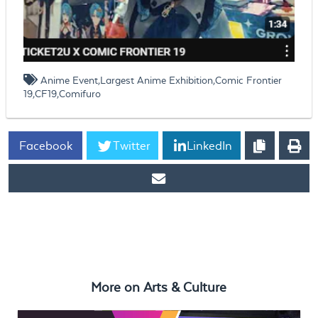
Anime Event,Largest Anime Exhibition,Comic Frontier
19,CF19,Comifuro
Facebook
Twitter
LinkedIn
https://www.ticket2u.com.my/blog/259/Ticket2U X Comic
Frontier 19 | Your Key to the Largest Anime Exhibition; Fastest &
Smoothest Check-In Ever powered by Ticket2U.id
More on
Arts & Culture