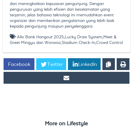
dan meningkatkan kepuasan pengunjung. Dengan
pengurusan yang lebih efisien dan keselamatan yang
terjamin, jelas bahawa teknologi ini memudahkan event
organizer dan memberikan pengalaman yang lebih baik
kepada pengunjung maupun penyelenggara.
Allo Bank Hangout 2025,Lucky Draw System,Meet &
Greet Mingyu dan Wonwoo,Stadium Check-In,Crowd Control
Facebook
Twitter
LinkedIn
https://www.ticket2u.com.my/blog/263/Allo Bank Hangout
2025; Meet & Greet Mingyu dan Wonwoo | Ticket2U Stadium
Check-In & Crowd Control
More on
Lifestyle