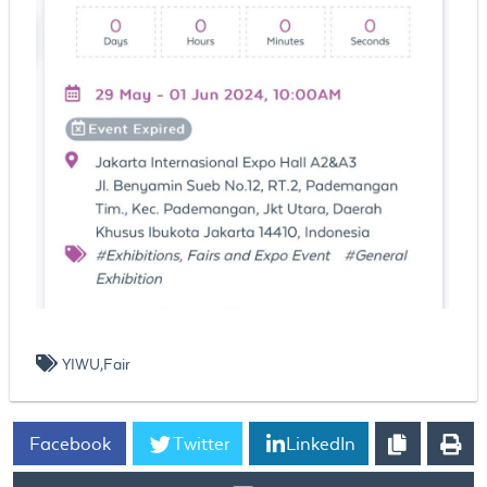
YIWU,Fair
Facebook
Twitter
LinkedIn